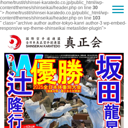
/home/trustit/shinsei-karatedo.co.jp/public_html/wp-
content/themes/shinseikai/header.php on line
30
">
/home/trustit/shinsei-karatedo.co.jp/public_html/wp-
content/themes/shinseikai/header.php on line
103
" class="archive author author-tokyo-kanri author-3 wp-embed-
responsive wp-theme-shinseikai metaslider-plugin">