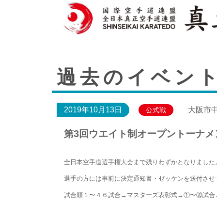
過去のイベン
2019年10月13日
大阪市
公式戦
第3回ウエイト制オープントーナメ
全日本空手道選手権大会まで残りわずかとなりました
選手の方には事前に決定通知書・ゼッケンを送付させ
試合順１〜４６試合→マスターズ表彰式→①〜⑳試合