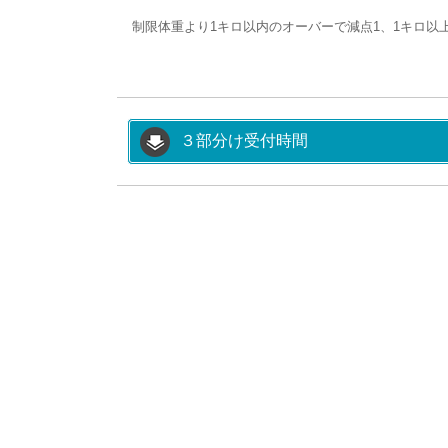
制限体重より1キロ以内のオーバーで減点1、1キロ
３部分け受付時間